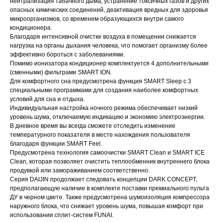
нейтрализация табачного дыма, устранение токсичных газов и других
опасных химических соединений, деактивация вредных для здоровья
микроорганизмов, со временем образующихся внутри самого
кондиционера.
Благодаря интенсивной очистке воздуха в помещении снижается
нагрузка на органы дыхания человека, что помогает организму более
эффективно бороться с заболеваниями.
Помимо ионизатора кондиционер комплектуется 4 дополнительными
(сменными) фильтрами SMART ION.
Для комфортного сна предусмотрена функция SMART Sleep с 3
специальными программами для создания наиболее комфортных
условий для сна и отдыха.
Индивидуальная настройка ночного режима обеспечивает низкий
уровень шума, отключаемую индикацию и экономию электроэнергии.
В дневное время вы всегда сможете отследить изменение
температурного показателя в месте нахождения пользователя
благодаря функции SMART Feel.
Предусмотрена технология самоочистки SMART Clean и SMART ICE
Clean, которая позволяет очистить теплообменник внутреннего блока
продувкой или замораживанием соответственно.
Серия DAIJIN продолжает следовать концепции DARK CONCEPT,
предполагающую наличие в комплекте поставки премиального пульта
ДУ в черном цвете. Также предусмотрена шумоизоляция компрессора
наружного блока, что снижает уровень шума, повышая комфорт при
использовании сплит-систем FUNAI.