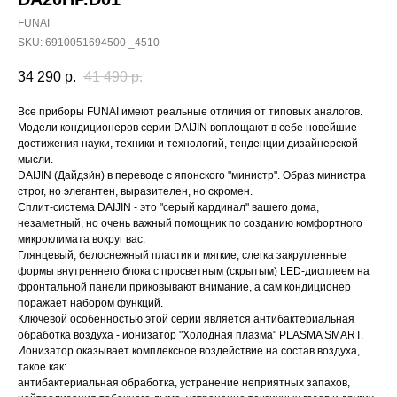
FUNAI
SKU:
6910051694500 _4510
34 290
р.
41 490
р.
Все приборы FUNAI имеют реальные отличия от типовых аналогов.
Модели кондиционеров серии DAIJIN воплощают в себе новейшие
достижения науки, техники и технологий, тенденции дизайнерской
мысли.
DAIJIN (Дайдзи́н) в переводе с японского "министр". Образ министра
строг, но элегантен, выразителен, но скромен.
Сплит-система DAIJIN - это "серый кардинал" вашего дома,
незаметный, но очень важный помощник по созданию комфортного
микроклимата вокруг вас.
Глянцевый, белоснежный пластик и мягкие, слегка закругленные
формы внутреннего блока с просветным (скрытым) LED-дисплеем на
фронтальной панели приковывают внимание, а сам кондиционер
поражает набором функций.
Ключевой особенностью этой серии является антибактериальная
обработка воздуха - ионизатор "Холодная плазма" PLASMA SMART.
Ионизатор оказывает комплексное воздействие на состав воздуха,
такое как:
антибактериальная обработка, устранение неприятных запахов,