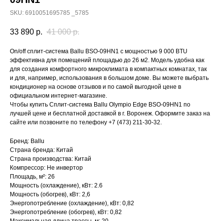
SKU:
6910051695785 _5785
33 890
р.
41 000
р.
On/off сплит-система Ballu BSO-09HN1 с мощностью 9 000 BTU
эффективна для помещений площадью до 26 м2. Модель удобна как
для создания комфортного микроклимата в компактных комнатах, так
и для, например, использования в большом доме. Вы можете выбрать
кондиционер на основе отзывов и по самой выгодной цене в
официальном интернет-магазине.
Чтобы купить Сплит-система Ballu Olympio Edge BSO-09HN1 по
лучшей цене и бесплатной доставкой в г. Воронеж. Оформите заказ на
сайте или позвоните по телефону +7 (473) 211-30-32.
Бренд: Ballu
Страна бренда: Китай
Страна производства: Китай
Компрессор: Не инвертор
Площадь, м²: 26
Мощность (охлаждение), кВт: 2.6
Мощность (обогрев), кВт: 2,6
Энергопотребление (охлаждение), кВт: 0,82
Энергопотребление (обогрев), кВт: 0,82