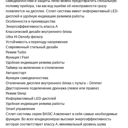
самодиагностики и защиты легко можно предотвратить глобальную
поломку прибора, так как код ошибки об неисправности сразу
появляется на дисплее. Сплит-система имеет информативный LED-
дисплей и удобную индикацию режимов работы.
Особенности и преимущества:
Энергоэффективность класса А
Классический дизайн внутреннего блока
Ultra Hi Density фильтр
Устойчивость к перепаду напряжения
Современный стильный дизайн
Режим Turbo
Функция I Feel
Удобная индикация режима работы
Таймер на включение и отключение
Авторестарт
Функция самодиагностика
Отключение дисплея внутреннего блока с пульта – Dimmer
Двустороннее подключение дренажа (левое или правое)
Режим Sleep
Информативный LED-дисплей
Удобная индикация режима работы
Smart управление
Сплит-системы серии BASIC A включает в себя самые необходимые
функции. Во всех кондиционерах высокая энергоэффективность
которая соответствует классу А, минимальный уровень шума