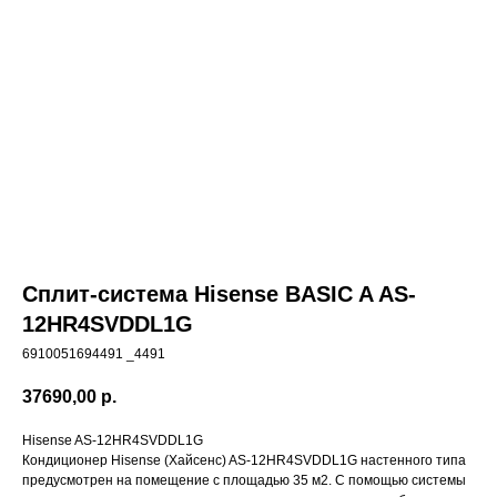
Сплит-система Hisense BASIC A AS-
12HR4SVDDL1G
6910051694491 _4491
37690,00
р.
Hisense AS-12HR4SVDDL1G
Кондиционер Hisense (Хайсенс) AS-12HR4SVDDL1G настенного типа
предусмотрен на помещение с площадью 35 м2. С помощью системы