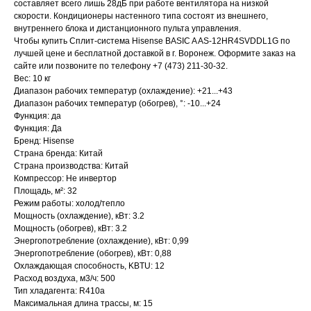
составляет всего лишь 28дБ при работе вентилятора на низкой
скорости. Кондиционеры настенного типа состоят из внешнего,
внутреннего блока и дистанционного пульта управления.
Чтобы купить Сплит-система Hisense BASIC A AS-12HR4SVDDL1G по
лучшей цене и бесплатной доставкой в г. Воронеж. Оформите заказ на
сайте или позвоните по телефону +7 (473) 211-30-32.
Вес: 10 кг
Диапазон рабочих температур (охлаждение): +21...+43
Диапазон рабочих температур (обогрев), °: -10...+24
Функция: да
Функция: Да
Бренд: Hisense
Страна бренда: Китай
Страна производства: Китай
Компрессор: Не инвертор
Площадь, м²: 32
Режим работы: холод/тепло
Мощность (охлаждение), кВт: 3.2
Мощность (обогрев), кВт: 3.2
Энергопотребление (охлаждение), кВт: 0,99
Энергопотребление (обогрев), кВт: 0,88
Охлаждающая способность, KBTU: 12
Расход воздуха, м3/ч: 500
Тип хладагента: R410a
Максимальная длина трассы, м: 15