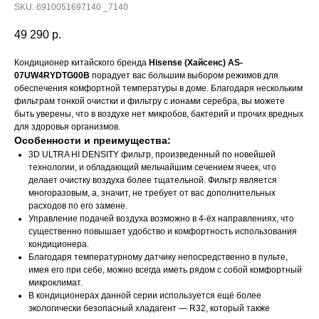
SKU:
6910051697140 _7140
49 290
р.
Кондиционер китайского бренда
Hisense (Хайсенс) AS-
07UW4RYDTG00B
порадует вас большим выбором режимов для
обеспечения комфортной температуры в доме. Благодаря нескольким
фильтрам тонкой очистки и фильтру с ионами серебра, вы можете
быть уверены, что в воздухе нет микробов, бактерий и прочих вредных
для здоровья организмов.
Особенности и преимущества:
3D ULTRA HI DENSITY фильтр, произведенный по новейшей
технологии, и обладающий мельчайшим сечением ячеек, что
делает очистку воздуха более тщательной. Фильтр является
многоразовым, а, значит, не требует от вас дополнительных
расходов по его замене.
Управление подачей воздуха возможно в 4-ёх направлениях, что
существенно повышает удобство и комфортность использования
кондиционера.
Благодаря температурному датчику непосредственно в пульте,
имея его при себе, можно всегда иметь рядом с собой комфортный
микроклимат.
В кондиционерах данной серии используется ещё более
экологически безопасный хладагент — R32, который также