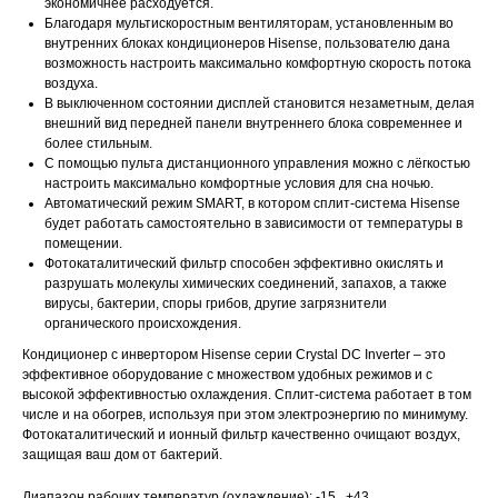
экономичнее расходуется.
Благодаря мультискоростным вентиляторам, установленным во
внутренних блоках кондиционеров Hisense, пользователю дана
возможность настроить максимально комфортную скорость потока
воздуха.
В выключенном состоянии дисплей становится незаметным, делая
внешний вид передней панели внутреннего блока современнее и
более стильным.
С помощью пульта дистанционного управления можно с лёгкостью
настроить максимально комфортные условия для сна ночью.
Автоматический режим SMART, в котором сплит-система Hisense
будет работать самостоятельно в зависимости от температуры в
помещении.
Фотокаталитический фильтр способен эффективно окислять и
разрушать молекулы химических соединений, запахов, а также
вирусы, бактерии, споры грибов, другие загрязнители
органического происхождения.
Кондиционер с инвертором Hisense серии Crystal DC Inverter – это
эффективное оборудование с множеством удобных режимов и с
высокой эффективностью охлаждения. Сплит-система работает в том
числе и на обогрев, используя при этом электроэнергию по минимуму.
Фотокаталитический и ионный фильтр качественно очищают воздух,
защищая ваш дом от бактерий.
Диапазон рабочих температур (охлаждение): -15...+43