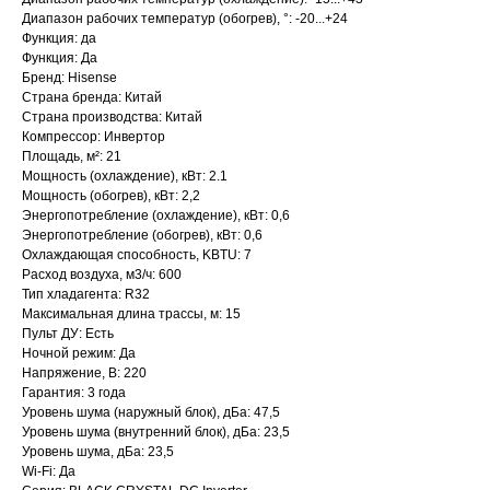
Диапазон рабочих температур (обогрев), °: -20...+24
Функция: да
Функция: Да
Бренд: Hisense
Страна бренда: Китай
Страна производства: Китай
Компрессор: Инвертор
Площадь, м²: 21
Мощность (охлаждение), кВт: 2.1
Мощность (обогрев), кВт: 2,2
Энергопотребление (охлаждение), кВт: 0,6
Энергопотребление (обогрев), кВт: 0,6
Охлаждающая способность, KBTU: 7
Расход воздуха, м3/ч: 600
Тип хладагента: R32
Максимальная длина трассы, м: 15
Пульт ДУ: Есть
Ночной режим: Да
Напряжение, В: 220
Гарантия: 3 года
Уровень шума (наружный блок), дБа: 47,5
Уровень шума (внутренний блок), дБа: 23,5
Уровень шума, дБа: 23,5
Wi-Fi: Да