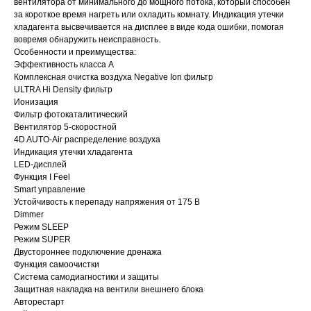
вентилятора от минимального до мощного потока, который способен
за короткое время нагреть или охладить комнату. Индикация утечки
хладагента высвечивается на дисплее в виде кода ошибки, помогая
вовремя обнаружить неисправность.
Особенности и преимущества:
Эффективность класса А
Комплексная очистка воздуха Negative Ion фильтр
ULTRA Hi Density фильтр
Ионизация
Фильтр фотокаталитический
Вентилятор 5-скоростной
4D AUTO-Air распределение воздуха
Индикация утечки хладагента
LED-дисплей
Функция I Feel
Smart управление
Устойчивость к перепаду напряжения от 175 В
Dimmer
Режим SLEEP
Режим SUPER
Двустороннее подключение дренажа
Функция самоочистки
Система самодиагностики и защиты
Защитная накладка на вентили внешнего блока
Авторестарт