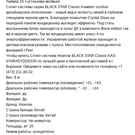
Таймер 24 ч установка вкл/выкл
Сплит-системы серии BLACK STAR Classic A имеют особое
дизайнерское исполнение – новый вид и четкость линий в глубоком
глянцевом черном цвете. Благодаря покрытию Crystal Glass на
передней панели кондиционер выглядит эффектно. Под стать
внутреннему блоку приходится и пульт ДУ в комплекте Black edition так
же в черном цвете. Так же кондиционер имеет класс А по
энергоэффективности. Управление работой жалюзи проходит в
автоматическом режиме с пульта. Местоположение определяется
функцией I Feel.
Чтобы купить Сплит-система Hisense BLACK STAR Classic A AS-
07HR4SYDDE035 по лучшей цене и бесплатной доставкой в г.
Воронеж. Оформите заказ на сайте или позвоните по телефону +7
(473) 211-30-32.
Вес: 8 кг
Диапазон рабочих температур (охлаждение): +21...+43
Диапазон рабочих температур (обогрев), °: -10 … +24
Функция: да
Функция: Да
Бренд: Hisense
Страна бренда: Китай
Страна производства: Китай
Компрессор: Не инвертор
Площадь, м²: 20
Режим работы: холод/тепло