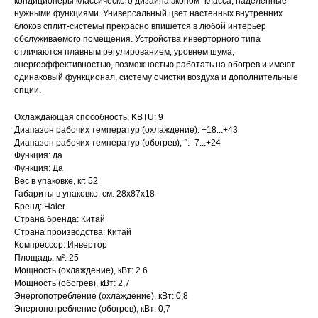
кондиционеры классического дизайна эконом- класса, наделённые
нужными функциями. Универсальный цвет настенных внутренних
блоков сплит-системы прекрасно впишется в любой интерьер
обслуживаемого помещения. Устройства инверторного типа
отличаются плавным регулированием, уровнем шума,
энергоэффективностью, возможностью работать на обогрев и имеют
одинаковый функционал, систему очистки воздуха и дополнительные
опции.
Охлаждающая способность, KBTU: 9
Диапазон рабочих температур (охлаждение): +18...+43
Диапазон рабочих температур (обогрев), °: -7...+24
Функция: да
Функция: Да
Вес в упаковке, кг: 52
Габариты в упаковке, см: 28х87х18
Бренд: Haier
Страна бренда: Китай
Страна производства: Китай
Компрессор: Инвертор
Площадь, м²: 25
Мощность (охлаждение), кВт: 2.6
Мощность (обогрев), кВт: 2,7
Энергопотребление (охлаждение), кВт: 0,8
Энергопотребление (обогрев), кВт: 0,7