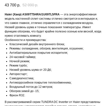
43 700
р.
52 990
р.
Haier (Хаер) AS09TT5HRA/1U09TL5FRA
— эта энергоэффективная
модель настенной сплит-системы отлично смотрится в интерьере и,
что самое главное, отлично справляется с охлаждением воздуха.
Низкий уровень шума и точные показания температуры. Имеет
функцию обогрева, что будет крайне полезно осенью или весной, когда
нужно отапливать комнату.
Особенности и преимущества:
Классический дизайн внутреннего блока;
Режимы: охлаждение, обогрев, вентиляция, осушение;
Антибактериальное покрытие испарителя;
24-часовой таймер;
Ночной режим;
Режим турбо;
Низкий уровень шума от 20 Дб;
Авторестарт;
Самодиагностика;
Антикоррозийное покрытие теплообменника;
Воздушный поток до 12 метров;
Обогрев зимой до -15;
Фреон R32.
В рассматриваемой серии TUNDRA DC Inverter от Haier представлены