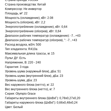
Страна бренда: Россия
Страна производства: Китай
Компрессор: Не инвертор
Площадь, м²: 22
Мощность (охлаждение), кВт: 2.08
Мощность (обогрев), кВт: 2,2
Энергопотребление (охлаждение), кВт: 0,64
Энергопотребление (обогрев), кВт: 0,64
Диапазон рабочих температур (охлаждение): -7...+43
Диапазон рабочих температур (обогрев), °: -7...+43
Расход воздуха, м3/ч: 500
Тип хладагента: R410a
Максимальная длина трассы, м: 15
Пульт ДУ: Есть
Напряжение, В: 220 - 240
Гарантия: 3 года
Уровень шума (наружный блок), дБа: 51
Уровень шума (внутренний блок), дБа: 23
Уровень шума, дБа: 23
Вес наружного блока (нетто), кг: 22
Вес внутреннего блока (нетто), кг: 7
Серия: Olympio Grace
Габариты внутреннего блока (ШхВхГ): 0,78x0,27x0,20
Габариты наружного блока (ШхВхГ): 0,66x0,48x0,24
Цвет: Белый