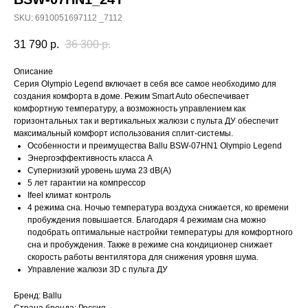
SKU:
6910051697112 _7112
31 790
р.
36 300
р.
Описание
Серия Olympio Legend включает в себя все самое необходимо для
создания комфорта в доме. Режим Smart Auto обеспечивает
комфортную температуру, а возможность управлением как
горизонтальных так и вертикальных жалюзи с пульта ДУ обеспечит
максимальный комфорт использования сплит-системы.
Особенности и преимущества Ballu BSW-07HN1 Olympio Legend
Энергоэффективность класса А
Супернизкий уровень шума 23 dB(A)
5 лет гарантии на компрессор
Ifeel климат контроль
4 режима сна. Ночью температура воздуха снижается, ко времени
пробуждения повышается. Благодаря 4 режимам сна можно
подобрать оптимальные настройки температуры для комфортного
сна и пробуждения. Также в режиме сна кондиционер снижает
скорость работы вентилятора для снижения уровня шума.
Управление жалюзи 3D с пульта ДУ
Бренд: Ballu