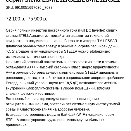
SKU:
6910051697036 _7077
72 100
р.
75 900
р.
Серия полный инвертор постоянного тока (Full DC Inverter) сплит-
систем STELLA знаменует новый этап в развитии технологий
комфортного кондиционирования. Впервые в истории TM LESSAR
диапазон рабочих температур в режиме обогрева расширен до –30
°C, благодаря чему кондиционеры STELLA можно эффективно
использовать в течение всего года.
Наивысший сезонный показатель энергоэффективности в режиме
охлаждения A+++ и высокий сезонный класс энергоэффективности
A++ в режиме обогрева делают сплит-системы STELLA идеальным
решением для тех, кто заботится о рациональном энергопотреблении.
Рекордно низкий уровень шума (от 18,5 дБ) позволяет разместить
внутренний блок сплит-системы в любом помещении, включая
спальни, детские и гостиные.
Встроенный ионизатор воздуха наполняет помещение
отрицательными ионами, обеспечивая оптимальную чистоту жилой
среды и благотворно влияя на здоровье человека.
Благодаря встроенному модулю Вай-фай (Wi-Fi) кондиционером
STELLA можно управлять удаленно, используя мобильное
приложение.