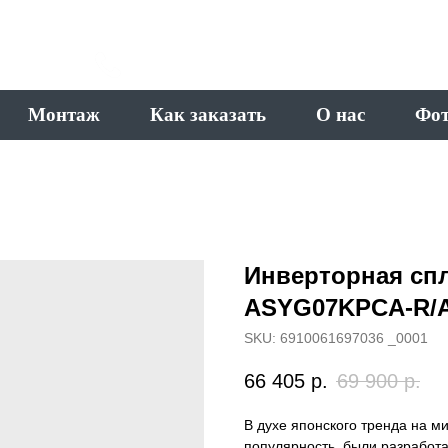
ВОРОНЕЖ
+7 (905) 399-13-83
Монтаж
Как заказать
О нас
Фот
Инверторная спли
ASYG07KPCA-R/
SKU:
6910061697036 _0001
66 405
р.
69 900
р.
В духе японского тренда на 
популярность, были разработ