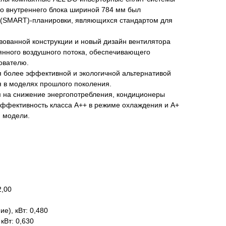
ого внутреннего блока шириной 784 мм был
q (SMART)-планировки, являющихся стандартом для
ованной конструкции и новый дизайн вентилятора
янного воздушного потока, обеспечивающего
ователю.
я более эффективной и экологичной альтернативой
я в моделях прошлого поколения.
 на снижение энергопотребления, кондиционеры
эффективность класса А++ в режиме охлаждения и А+
й модели.
2,00
е), кВт: 0,480
кВт: 0,630