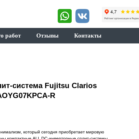
о работ
Отзывы
Контакты
т-система Fujitsu Clarios
AOYG07KPCA-R
минимализм, который сегодня приобретает мировую
аны компактные ALL DC-инверторные сплит-системы