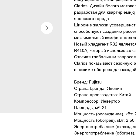
Clarios. Дизайн белого матов
разработан для квартир eмнj
японского города.
Широкие жалюзи усовершенств
способствуют созданию рассе
максимальный комфорт польз
Новый хладагент R32 являетс
R410A, который использовалс
Отвечая глобальным запросам
Clarios показывают сезонную 
в режиме обогрева для каждо
Бренд: Fujitsu
Страна бренда: Япония
Страна производства: Китай
Компрессор: Инвертор
Площадь, м²: 21
Мощность (охлаждение), кВт: 
Мощность (обогрев), кВт: 2,50
Энергопотребление (охлаждени
Энергопотребление (обогрев), 